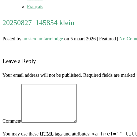
Français
20250827_145854 klein
Posted by
amsterdamfarmlodge
on
5 maart 2026
| Featured
|
No Com
Leave a Reply
Your email address will not be published. Required fields are marked 
Comment
<a href="" tit
You may use these
HTML
tags and attributes: