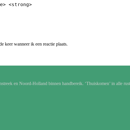
e> <strong>
e keer wanneer ik een reactie plaats.
nstreek en Noord-Holland binnen handbereik. ‘Thuiskomen’ in alle rust