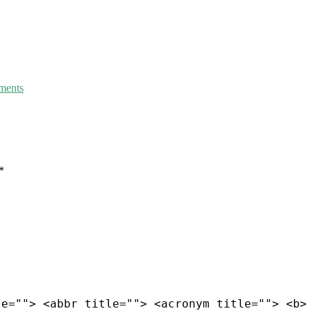
ments
*
le=""> <abbr title=""> <acronym title=""> <b>